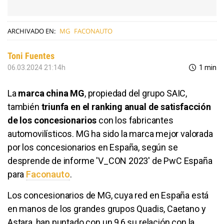
ARCHIVADO EN:
MG
FACONAUTO
Toni Fuentes
06.03.2024 21:14h
1 min
La
marca china MG
, propiedad del grupo SAIC,
también
triunfa en el ranking anual de satisfacción
de los concesionarios
con los fabricantes
automovilísticos. MG ha sido la marca mejor valorada
por los concesionarios en España, según se
desprende de informe 'V_CON 2023' de PwC España
para
Faconauto
​​​​​​​.
Los concesionarios de MG, cuya red en España está
en manos de los grandes grupos Quadis, Caetano y
Astara, han puntado con un 9,6 su relación con la