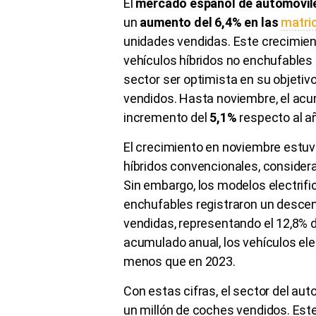
El
mercado español de automóvi
un
aumento del 6,4% en las
matri
unidades vendidas. Este crecimien
vehículos híbridos no enchufables 
sector ser optimista en su objetiv
vendidos. Hasta noviembre, el acu
incremento del
5,1%
respecto al a
El crecimiento en noviembre estu
híbridos convencionales, considerad
Sin embargo, los modelos electrifi
enchufables registraron un descen
vendidas, representando el 12,8% d
acumulado anual, los vehículos el
menos que en 2023.
Con estas cifras, el sector del au
un millón de coches vendidos. Este 