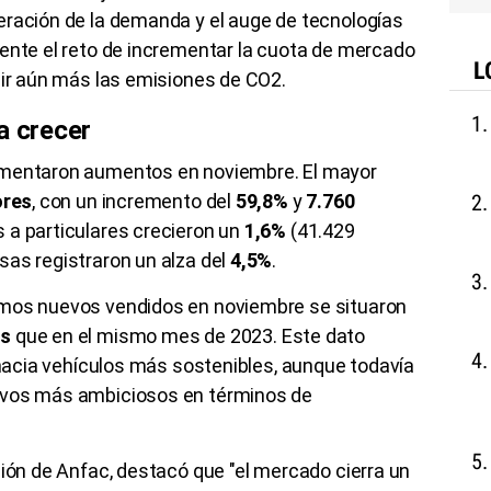
eración de la demanda y el auge de tecnologías
iente el reto de incrementar la cuota de mercado
L
cir aún más las emisiones de CO2.
a crecer
imentaron aumentos en noviembre. El mayor
ores
, con un incremento del
59,8%
y
7.760
 a particulares crecieron un
1,6%
(41.429
sas registraron un alza del
4,5%
.
smos nuevos vendidos en noviembre se situaron
ás
que en el mismo mes de 2023. Este dato
n hacia vehículos más sostenibles, aunque todavía
ivos más ambiciosos en términos de
ción de Anfac, destacó que "el mercado cierra un