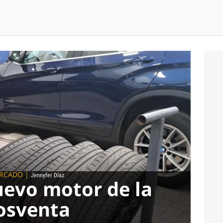
RCADO
|
Jennyfer Díaz
nuevo motor de la
osventa