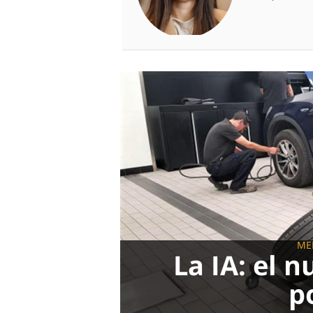
ME
La IA: el 
p