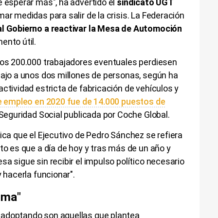
e esperar más", ha advertido el
sindicato UGT
ar medidas para salir de la crisis. La Federación
al Gobierno a reactivar la Mesa de Automoción
ento útil.
unos 200.000 trabajadores eventuales perdiesen
bajo a unos dos millones de personas, según ha
actividad estricta de fabricación de vehículos y
e empleo en 2020 fue de 14.000 puestos de
a Seguridad Social publicada por Coche Global.
tica que el Ejecutivo de Pedro Sánchez se refiera
to es que a día de hoy y tras más de un año y
a sigue sin recibir el impulso político necesario
y hacerla funcionar".
ima"
 adoptando son aquellas que plantea