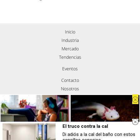
Inicio
Industria
Mercado
Tendencias
Eventos
Contacto
Nosotros
Política de privacidad
Aviso legal
Política de cookies
Síguenos
El truco contra la cal
Di adiós a la cal del baño con estos
Tu memoria y la música
¿Sabías que existen?
sencillos consejos