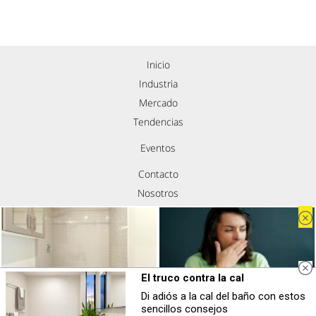
Inicio
Industria
Mercado
Tendencias
Eventos
Contacto
Nosotros
Política de privacidad
Aviso legal
Política de cookies
Síguenos
El truco contra la cal
Di adiós a la cal del baño con estos
Adiós a la cal del baño
Esto explica el bostezo
sencillos consejos
¿Y si pudieras eliminar la cal del baño
Así reacciona tu cerebro al ver