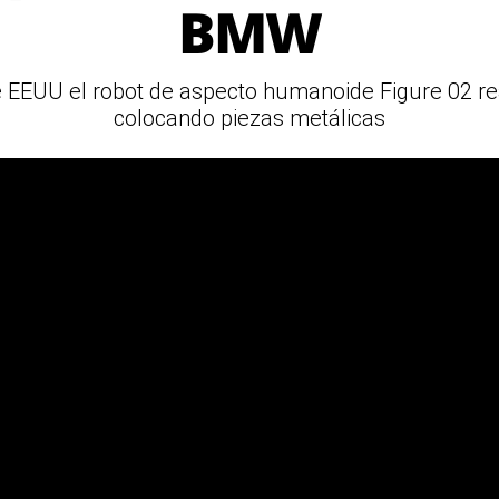
BMW
EEUU el robot de aspecto humanoide Figure 02 rea
colocando piezas metálicas