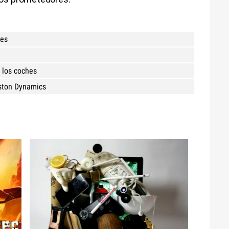
tes
e los coches
oston Dynamics