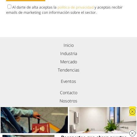
Al darte de alta aceptas la
política de privacidad
y aceptas recibir
emails de marketing con información sobre el sector.
Inicio
Industria
Mercado
Tendencias
Eventos
Contacto
Nosotros
Política de privacidad
Aviso legal
Política de cookies
Síguenos