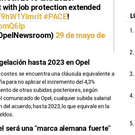
with job protection extended
o/9hW1Ylmrlt
#PACE
!
L
KbmQ6lp
@OpelNewsroom)
29 de mayo de
ngelación hasta 2023 en Opel
 costes se encuentra una cláusula equivalente a
a para no aplicar el incremento del 4,3%
iento de otras subidas posteriores, según
l comunicado de Opel, cualquier subida salarial
 del acuerdo, hasta 2023, lo que equivale en la
eldos.
el será una "marca alemana fuerte"