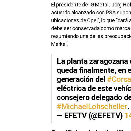
El presidente de IG Metall, Jörg Ho
acuerdo alcanzado con PSA supone
ubicaciones de Opel", lo que "dará
debe ser conservada como marca al
resumiendo una de las preocupacio
Merkel.
La planta zaragozana
queda finalmente, en e
generación del
#Cors
eléctrica de este vehí
consejero delegado de
#MichaelLohscheller
.
— EFETV (@EFETV)
1