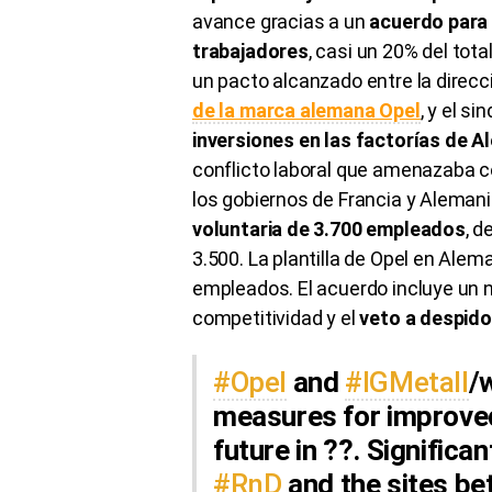
avance gracias a un
acuerdo para r
trabajadores
, casi un 20% del tota
un pacto alcanzado entre la direcc
de la marca alemana Opel
, y el si
inversiones en las factorías de A
conflicto laboral que amenazaba co
los gobiernos de Francia y Alemani
voluntaria de 3.700 empleados
, d
3.500. La plantilla de Opel en Alem
empleados. El acuerdo incluye un
competitividad y el
veto a despid
#Opel
and
#IGMetall
/
measures for improve
future in ??. Significa
#RnD
and the sites b