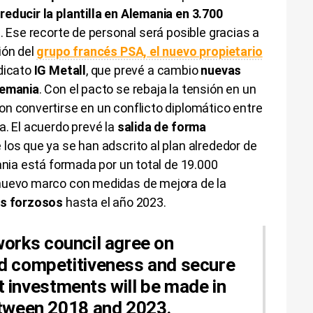
educir la plantilla en Alemania en 3.700
l. Ese recorte de personal será posible gracias a
ión del
grupo francés PSA, el nuevo propietario
ndicato
IG Metall
, que prevé a cambio
nuevas
lemania
. Con el pacto se rebaja la tensión en un
n convertirse en un conflicto diplomático entre
a. El acuerdo prevé la
salida de forma
e los que ya se han adscrito al plan alrededor de
ania está formada por un total de 19.000
 nuevo marco con medidas de mejora de la
os forzosos
hasta el año 2023.
works council agree on
d competitiveness and secure
nt investments will be made in
etween 2018 and 2023.