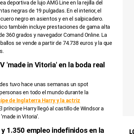
ea deportiva de lujo
AMG
Line
en la rejilla del
ntas negras de 19 pulgadas. En el interior, el
 cuero negro en asientos y en el salpicadero.
ico también incluye prestaciones de gama alta
de 360 grados y navegador
Comand
Online
. La
ballos se vende a partir de
74.738
euros y la que
s.
V '
made
in
Vitoria
' en la boda real
des tuvo hace unas semanas un spot
 personas en todo el mundo durante la
cipe de Inglaterra
Harry
y la actriz
 El príncipe
Harry
llegó al castillo de
Windsor
a
'
made
in
Vitoria
'.
n y
1.350
empleo indefinidos en la
L