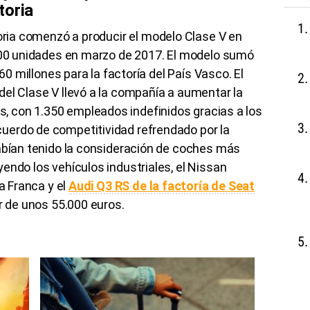
toria
oria
comenzó a producir el modelo Clase V en
00
unidades en marzo de 2017. El modelo sumó
260 millones para la factoría del País Vasco. El
el Clase V llevó a la compañía a aumentar la
s, con
1.350
empleados indefinidos gracias a los
uerdo de competitividad refrendado por la
habían tenido la consideración de coches más
endo los vehículos industriales, el
Nissan
na Franca y el
Audi
Q3
RS
de la factoría de
Seat
ir de unos
55.000
euros.