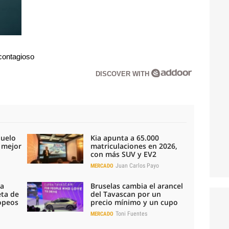
 contagioso
DISCOVER WITH
duelo
Kia apunta a 65.000
l mejor
matriculaciones en 2026,
con más SUV y EV2
Juan Carlos Payo
MERCADO
la
Bruselas cambia el arancel
eta de
del Tavascan por un
ropeos
precio mínimo y un cupo
Toni Fuentes
MERCADO