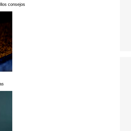
illos consejos
as