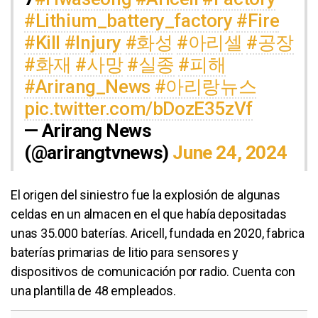
#Lithium_battery_factory
#Fire
#Kill
#Injury
#화성
#아리셀
#공장
#화재
#사망
#실종
#피해
#Arirang_News
#아리랑뉴스
pic.twitter.com/bDozE35zVf
— Arirang News
(@arirangtvnews)
June 24, 2024
El origen del siniestro fue la explosión de algunas
celdas en un almacen en el que había depositadas
unas 35.000 baterías. Aricell, fundada en 2020, fabrica
baterías primarias de litio para sensores y
dispositivos de comunicación por radio. Cuenta con
una plantilla de 48 empleados.