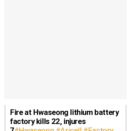
Fire at Hwaseong lithium battery
factory kills 22, injures
7
#Hwaseong
#Aricell
#Factory