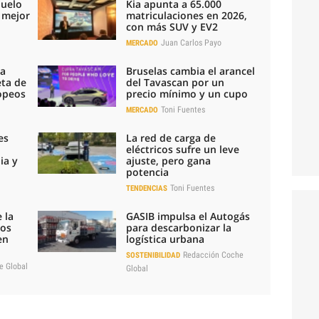
duelo
Kia apunta a 65.000
l mejor
matriculaciones en 2026,
con más SUV y EV2
Juan Carlos Payo
MERCADO
la
Bruselas cambia el arancel
eta de
del Tavascan por un
ropeos
precio mínimo y un cupo
Toni Fuentes
MERCADO
es
La red de carga de
eléctricos sufre un leve
ia y
ajuste, pero gana
potencia
Toni Fuentes
TENDENCIAS
 la
GASIB impulsa el Autogás
los
para descarbonizar la
en
logística urbana
Redacción Coche
SOSTENIBILIDAD
e Global
Global