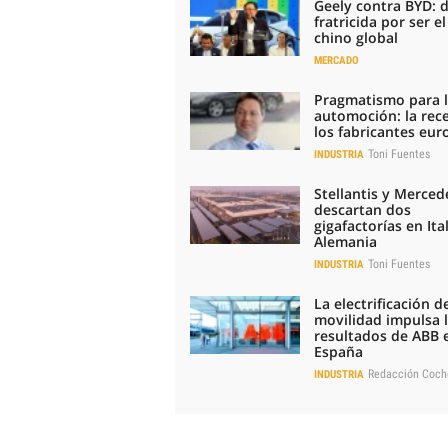
Geely contra BYD: 
fratricida por ser e
chino global
MERCADO
Pragmatismo para 
automoción: la rec
los fabricantes eu
Toni Fuentes
INDUSTRIA
Stellantis y Merced
descartan dos
gigafactorías en Ital
Alemania
Toni Fuentes
INDUSTRIA
La electrificación de
movilidad impulsa 
resultados de ABB 
España
Redacción Coch
INDUSTRIA