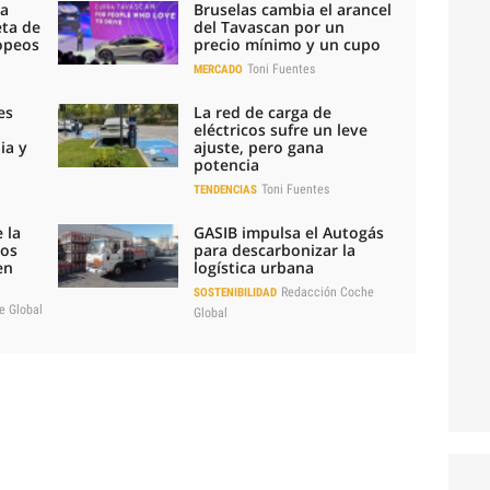
la
Bruselas cambia el arancel
eta de
del Tavascan por un
ropeos
precio mínimo y un cupo
Toni Fuentes
MERCADO
es
La red de carga de
eléctricos sufre un leve
ia y
ajuste, pero gana
potencia
Toni Fuentes
TENDENCIAS
 la
GASIB impulsa el Autogás
los
para descarbonizar la
en
logística urbana
Redacción Coche
SOSTENIBILIDAD
e Global
Global