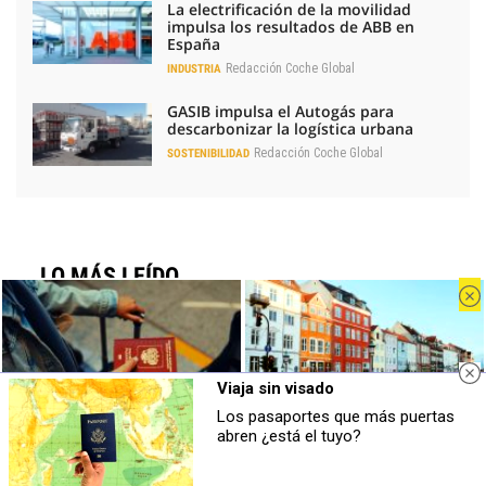
La electrificación de la movilidad
impulsa los resultados de ABB en
España
Redacción Coche Global
INDUSTRIA
GASIB impulsa el Autogás para
descarbonizar la logística urbana
Redacción Coche Global
SOSTENIBILIDAD
LO MÁS LEÍDO
Geely contra BYD: duelo fratricida por ser
el mejor chino global
Viaja sin visado
Kia apunta a 65.000 matriculaciones en
2026, con más SUV y EV2
Los pasaportes que más puertas
Pasaportes que abren puertas
¿De verdad hacen esto?
abren ¿está el tuyo?
Los pasaportes más poderosos del
Costumbres que rompen todos los
Pragmatismo para la automoción: la
mundo, ¿está el tuyo?
esquemas
receta de los fabricantes europeos