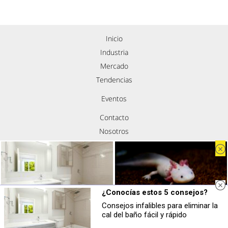
Inicio
Industria
Mercado
Tendencias
Eventos
Contacto
Nosotros
Política de privacidad
Aviso legal
Política de cookies
Síguenos
¿Conocías estos 5 consejos?
Consejos infalibles para eliminar la
¿Conocías estos 5 consejos?
Parece ciencia ficción
cal del baño fácil y rápido
Consejos infalibles para eliminar la
Prepárate para alucinar con estas
cal del baño fácil y rápido
criaturas