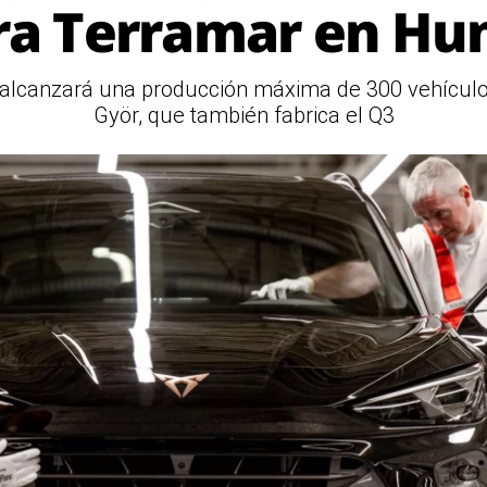
a Terramar en Hu
lcanzará una producción máxima de 300 vehículos 
Györ, que también fabrica el Q3