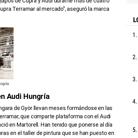
equipos de Cupra y Audi durante más de cuatro
l Cupra Terramar al mercado", aseguró la marca
L
ngría
en Audi Hungría
úngara de Györ llevan meses formándose en las
erramar, que comparte plataforma con el Audi
ió en Martorell. Han tenido que ponerse al día
as en el taller de pintura que se han puesto en