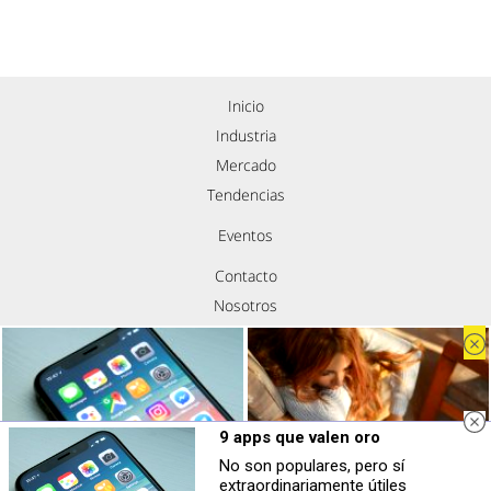
Inicio
Industria
Mercado
Tendencias
Eventos
Contacto
Nosotros
Política de privacidad
Aviso legal
Política de cookies
Síguenos
9 apps que valen oro
No son populares, pero sí
9 apps que valen oro
Tu cuerpo pide descanso
extraordinariamente útiles