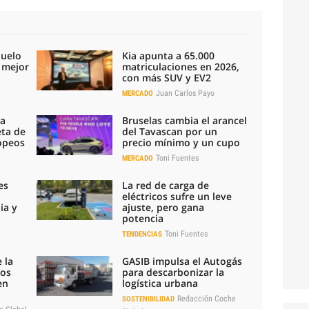
duelo
Kia apunta a 65.000
l mejor
matriculaciones en 2026,
con más SUV y EV2
Juan Carlos Payo
MERCADO
la
Bruselas cambia el arancel
eta de
del Tavascan por un
ropeos
precio mínimo y un cupo
Toni Fuentes
MERCADO
es
La red de carga de
eléctricos sufre un leve
ia y
ajuste, pero gana
potencia
Toni Fuentes
TENDENCIAS
 la
GASIB impulsa el Autogás
los
para descarbonizar la
en
logística urbana
Redacción Coche
SOSTENIBILIDAD