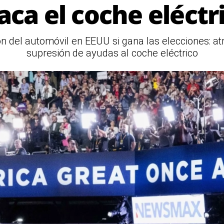
aca el coche eléctr
 del automóvil en EEUU si gana las elecciones: atr
supresión de ayudas al coche eléctrico