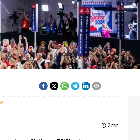
O2
2 min