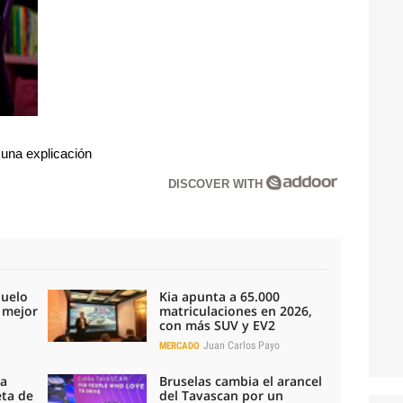
 una explicación
DISCOVER WITH
duelo
Kia apunta a 65.000
l mejor
matriculaciones en 2026,
con más SUV y EV2
Juan Carlos Payo
MERCADO
la
Bruselas cambia el arancel
eta de
del Tavascan por un