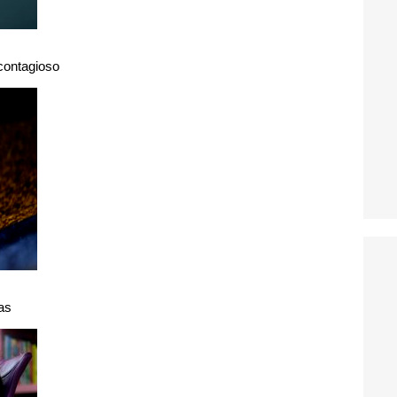
 contagioso
as