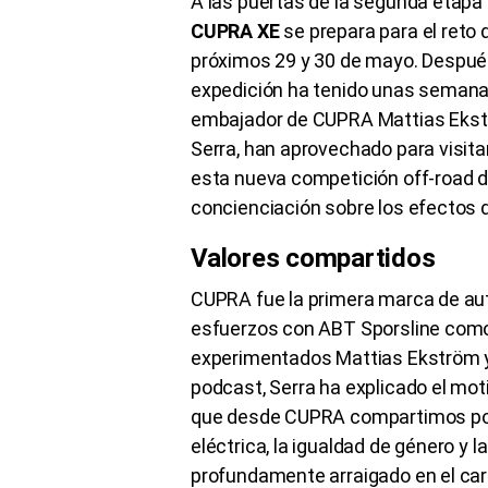
A las puertas de la segunda etapa 
CUPRA XE
se prepara para el reto 
próximos 29 y 30 de mayo. Después d
expedición ha tenido unas semanas 
embajador de CUPRA Mattias Ekstr
Serra, han aprovechado para visita
esta nueva competición off-road de
concienciación sobre los efectos d
Valores compartidos
CUPRA fue la primera marca de aut
esfuerzos con ABT Sporsline como p
experimentados Mattias Ekström y 
podcast, Serra ha explicado el moti
que desde CUPRA compartimos por 
eléctrica, la igualdad de género y l
profundamente arraigado en el ca