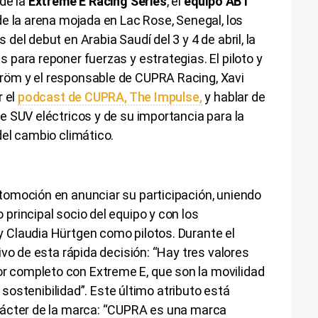
de la
Extreme E Racing Series
, el
equipo ABT
de la arena mojada en Lac Rose, Senegal, los
el debut en Arabia Saudí del 3 y 4 de abril, la
para reponer fuerzas y estrategias. El piloto y
öm y el responsable de CUPRA Racing, Xavi
r el
podcast de CUPRA, The Impulse,
y hablar de
 SUV eléctricos y de su importancia para la
el cambio climático.
omoción en anunciar su participación, uniendo
rincipal socio del equipo y con los
Claudia Hürtgen como pilotos. Durante el
vo de esta rápida decisión: “Hay tres valores
completo con Extreme E, que son la movilidad
a sostenibilidad”. Este último atributo está
rácter de la marca: “CUPRA es una marca