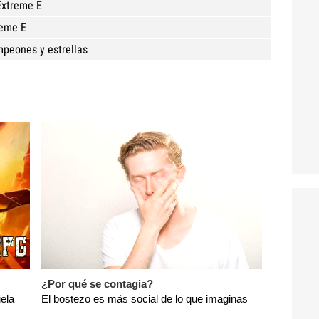
Extreme E
reme E
peones y estrellas
¿Por qué se contagia?
ela
El bostezo es más social de lo que imaginas