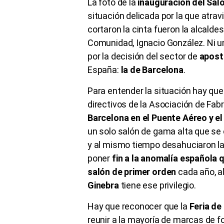
La foto de la
inauguración del Sal
situación delicada por la que atra
cortaron la cinta fueron la alcaldes
Comunidad, Ignacio González. Ni un
por la decisión del sector de
apost
España:
la de Barcelona
.
Para entender la situación hay qu
directivos de la Asociación de Fab
Barcelona en el Puente Aéreo y el
un solo salón de gama alta que se c
y al mismo tiempo desahuciaron la
poner
fin a la anomalía española 
salón de primer orden
cada año, al
Ginebra
tiene ese privilegio.
Hay que reconocer que la
Feria de
reunir a la mayoría de marcas de f