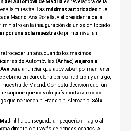
ón del Automóvil de Madrid
es reveladora de la
viesa la muestra. Las
máximas autoridades
que
a de Madrid, Ana Botella, y el presidente de la
 ministro en la inauguración de un salón tocado
ar por una sola muestra
de primer nivel en
e retroceder un año, cuando los máximos
ricantes de Automóviles (
Anfac
)
viajaron a
 Ave
para anunciar que apostaban por mantener
elebrará en Barcelona por su tradición y arraigo,
 muestra de Madrid. Con esta decisión querían
que supone que un solo país contara con un
go que no tienen ni Francia ni Alemania.
Sólo
 Madrid
ha conseguido un pequeño milagro al
orma directa o a través de concesionarios. A