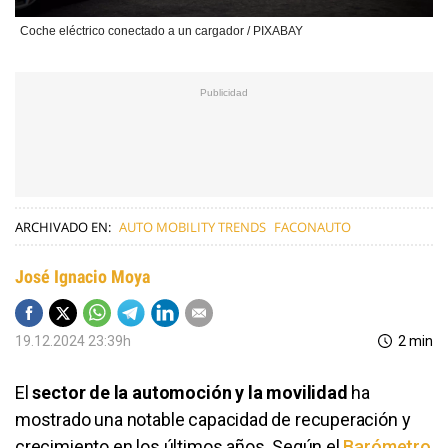
Coche eléctrico conectado a un cargador / PIXABAY
ARCHIVADO EN:
AUTO MOBILITY TRENDS
FACONAUTO
José Ignacio Moya
19.12.2024 23:39h
2 min
El
sector de la automoción y la movilidad
ha
mostrado una notable capacidad de recuperación y
crecimiento en los últimos años. Según el
Barómetro