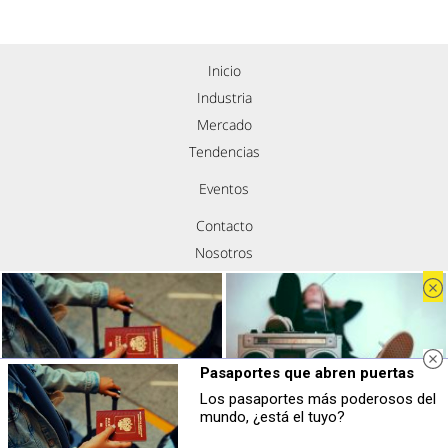
Inicio
Industria
Mercado
Tendencias
Eventos
Contacto
Nosotros
Política de privacidad
Aviso legal
Política de cookies
Síguenos
Pasaportes que abren puertas
Los pasaportes más poderosos del
Pasaportes que abren puertas
Canciones que marcan
mundo, ¿está el tuyo?
Los pasaportes más poderosos del
¿Por qué recuerdas canciones viejas
mundo, ¿está el tuyo?
mejor que las nuevas?