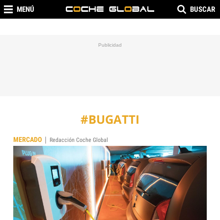
MENÚ
BUSCAR
#BUGATTI
|
MERCADO
Redacción Coche Global