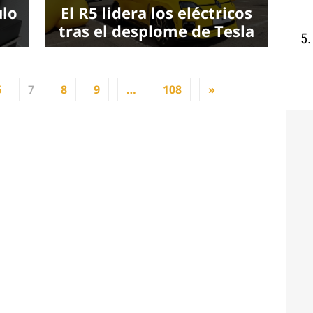
ulo
El R5 lidera los eléctricos
tras el desplome de Tesla
6
7
8
9
…
108
»