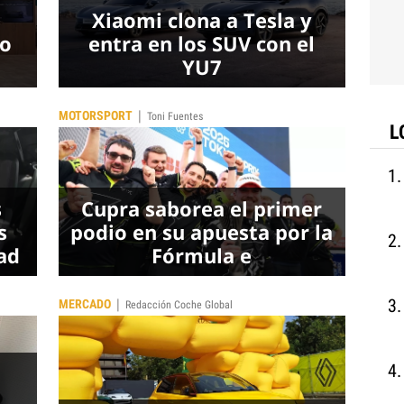
Xiaomi clona a Tesla y
do
entra en los SUV con el
YU7
|
MOTORSPORT
Toni Fuentes
L
s
Cupra saborea el primer
s
podio en su apuesta por la
ad
Fórmula e
|
MERCADO
Redacción Coche Global