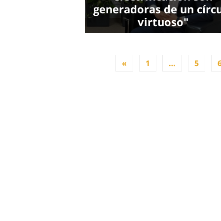
generadoras de un círc
virtuoso"
«
1
…
5