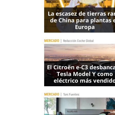
La escasez de tierras ra
de China para plantas 
Europa
|
MERCADO
Redacción Coche Global
El Citroën e-C3 desbanca
Tesla Model Y como
eléctrico más vendid
|
MERCADO
Toni Fuentes