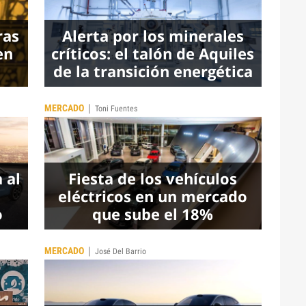
ras
Alerta por los minerales
en
críticos: el talón de Aquiles
de la transición energética
|
MERCADO
Toni Fuentes
 al
Fiesta de los vehículos
eléctricos en un mercado
o
que sube el 18%
|
MERCADO
José Del Barrio