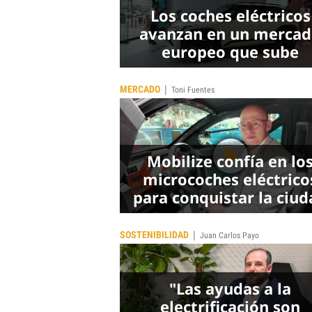
Los coches eléctricos
avanzan en un merca
europeo que sube
|
MERCADO
Toni Fuentes
Mobilize confía en lo
microcoches eléctrico
para conquistar la ciud
|
SOSTENIBILIDAD
Juan Carlos Payo
"Las ayudas a la
electrificación son