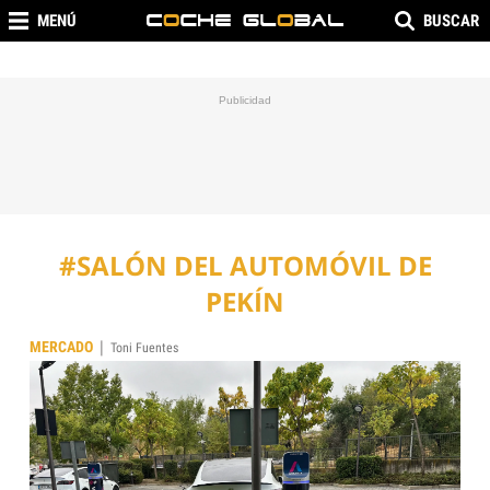
MENÚ
BUSCAR
#SALÓN DEL AUTOMÓVIL DE
PEKÍN
|
MERCADO
Toni Fuentes