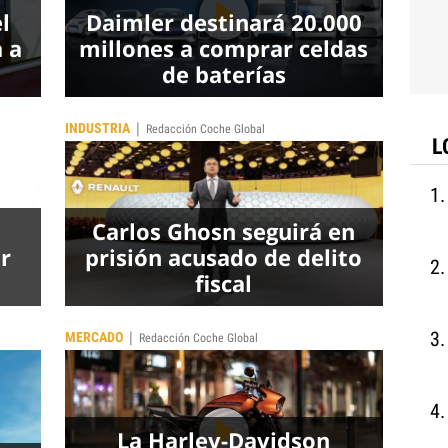
l
Daimler destinará 20.000
 a
millones a comprar celdas
de baterías
|
INDUSTRIA
Redacción Coche Global
L
Carlos Ghosn seguirá en
r
prisión acusado de delito
fiscal
|
MERCADO
Redacción Coche Global
La Harley-Davidson