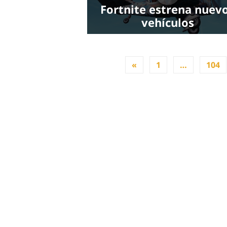
Fortnite estrena nuev
vehículos
«
1
…
104