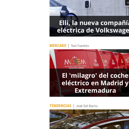
Elli, la nueva compañí
eléctrica de Volkswag
|
MERCADO
Toni Fuentes
El 'milagro' del coche
eléctrico en Madrid y
Extremadura
|
TENDENCIAS
José Del Barrio