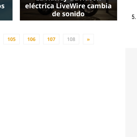
os
eléctrica LiveWire cambia
de sonido
105
106
107
108
»