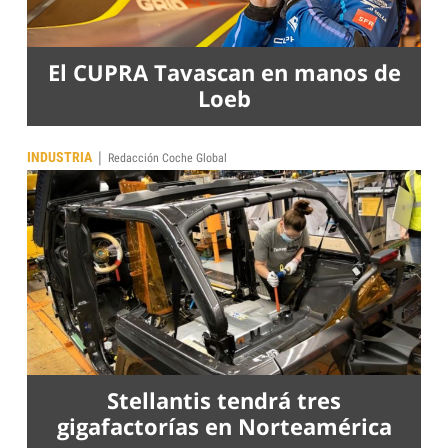
El CUPRA Tavascan en manos de
Loeb
|
INDUSTRIA
Redacción Coche Global
Stellantis tendrá tres
gigafactorías en Norteamérica