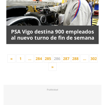
PSA Vigo destina 900 empleados
al nuevo turno de fin de semana
«
1
…
284
285
286
287
288
…
302
»